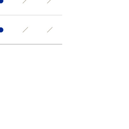
●
／
／
●
／
／