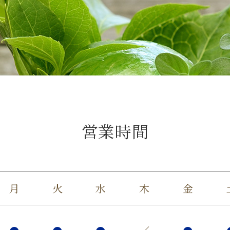
営業時間
月
火
水
木
金