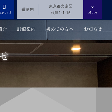
東京都文京区
道案内
ap call
More
根津1-1-15
紹介
診療案内
初めての方へ
お知らせ
せ