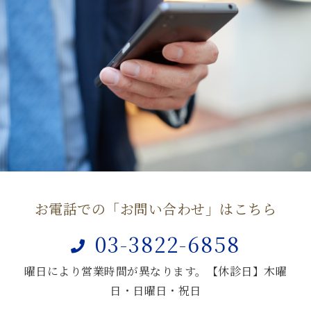
尿道炎は、Oral sexでも感染しますの
原因不明の血尿も多くあります。
一般的に仮性包茎で勃起時に亀頭の露出が可能で普段
で注意してください。
膀胱内視鏡検査は、疼痛を伴いますので相談の上、睡
から清潔に保てるかたはOPは不要です。
眠導入の点滴を使いながら検査をします。
難治性の亀頭包皮炎（亀裂がはいるような）にはOPを
行っています。
a.性器ヘルペスGH
初発型と再発型があり、陰部の皮膚に
疼痛を伴う水泡が出現します。
早期の内服治療を行います。再発性で
②性器
頻度が多い場合再発抑制療法として毎
日の予防薬を服用します。
へのウ
イルス
b.尖圭コンジローマ
感染症
HPVirus感染で、包皮や亀頭、尿道、
肛門にまでイボを形成し増大傾向を示
お電話での「お問い合わせ」はこちら
します。
クリームや外科切除を行います。
03-3822-6858
曜日により営業時間が異なります。【休診日】木曜
日・日曜日・祝日
a.梅毒：Ⅰ期
無痛性の陰茎の皮膚症状とソケイ部リ