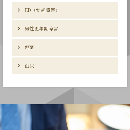
く、尿道から濃い膿の分泌がありま
ED（勃起障害）
男性が５０歳を超えると徐々に尿の勢いが
す。
①前
低下し、夜間尿でおきるようになります。
排尿の痛みを感じるものが多く、ほと
立腺
内服薬でまずは治療して、症状が改善され
んどの内服薬には耐性を示し、点滴治
男性更年期障害
20歳代でもメンタル的に「まただめかな
ない場合手術の相談となります。
肥大
療が有効です。
①
ぁ・・」って思うだけでも起こります。
また、PSA採血の前立腺がん検診はぜひ受
１日の点滴治療で90％治癒します。
症
加齢とともに発生頻度は高くなります。
けていただきたいと思います。
勃
包茎
男性ホルモン(テストステロン)は、20歳代をピークに
性機能は男性機能を表し、ぜひとも治療を行
b.クラミジア性尿道炎
起
徐々に低下してきます。
い性的活動を取り戻してください。
軽度の分泌物と軽度の尿道の痒み・灼
障
ある一定の値を下回ると更年期障害の症状を呈してき
①尿道
急に尿意を催し我慢が難しくなり時に漏れ
バイアグラ・レビトラ・シアリスのPDE5阻
熱感などの症状が持続して気づかない
②過
血尿
a.小児の包茎
ます。
害
ることもある頻尿症候群です。
害剤の有効性と安全性は確立されています。
こともあります。
炎
１歳を超えて亀頭が全く見えない真性包茎の子は、小
活動
抑うつ状態やほてり、のぼせ、物事の興味の低下など
過活動膀胱の薬は多くの治験が行われ優れ
恥ずかしがらずにご相談下さい。
内服の抗生剤で治療します。
学校就学前に処置をすることを勧めます。
は女性の更年期障害と同様の症状ですが、
た薬剤が出てきました。
膀胱
a.尿路悪性腫瘍
自宅で2-3週間、包皮に軟膏を塗って包皮を広げる体操
男性更年期障害には、勃起不全や性欲の低下などの性
ぜひとも内服治療を試してください。
c.マイコプラズマ/ウレアプラズマ性尿
腎がん・腎盂がん・尿管がん・膀胱がん・時に前立腺
をします。
機能低下が診断基準となります。
道炎
がんのときに肉眼的血尿があり、否定診断が必要で
多くの子供たちがこれで改善します。（中にはOPの必
AMLスコアという問診票と血液検査のフリーテストス
まだ保険診療で検査することができま
す。
要な真性包茎もあります。）
③腹
咳・くしゃみや階段の昇降などの腹圧のか
テロンの測定で診断します。
せんが、
かった時に尿が漏れる病態で、
内服や漢方薬を用い、男性ホルモンの注射による補充
圧性
クラミジアと同じ症状で内服の抗生剤
b.尿路結石
b.大人の包茎
骨盤底の筋肉トレーニングや、薬物療法、
療法を行います。
で治療します。
尿失
背中や横腹の疼痛を伴うことがおおいですが、結石も
大人では、真性包茎と陥頓包茎が保険適応下の手術と
大学病院で行うメッシュを使った手術をご
禁
検査が必要です。
なります。
紹介します。