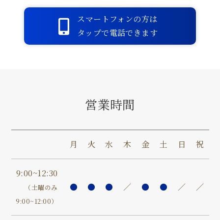
ンパ節腫脹があります。
皮膚所見も多彩な症状を呈します。
スマートフォンの方は
血液検査で診断し、抗生剤で治療しま
タップで電話できます
す。
③全身
b.HIV
の感染
日本では検査を受ける方が増えず、エ
症
イズ発症してから診断のつく
“いきなりエイズ”患者さんが多く残念
営業時間
です。
HIV感染の段階で発見できれば、エイ
ズ発症させない治療法が進んでおりま
す。
月
火
水
木
金
土
日
祝
9:00~12:30
●
●
●
／
●
●
／
／
（土曜のみ
9:00~12:00）